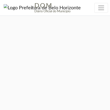
DOM
|
Diário Oficial do Município