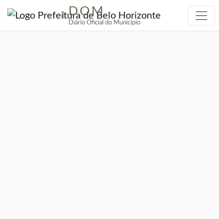
DOM
|
Diário Oficial do Município