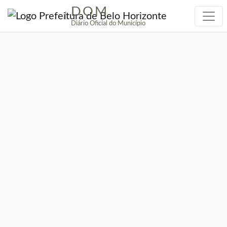
DOM
|
Diário Oficial do Município