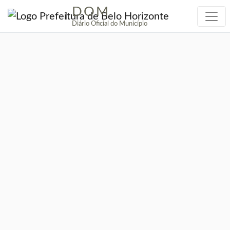
DOM
|
Diário Oficial do Município