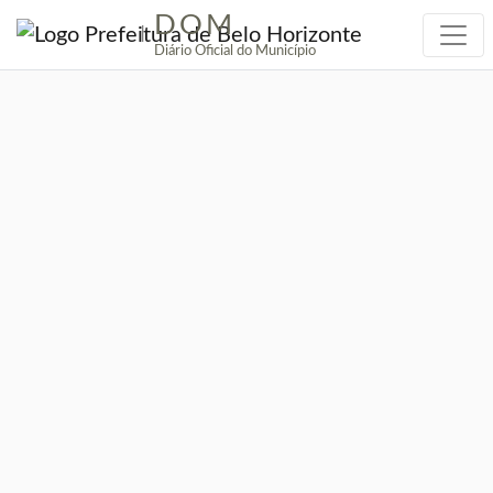
DOM
|
Diário Oficial do Município