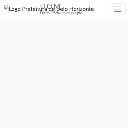
DOM
|
Diário Oficial do Município