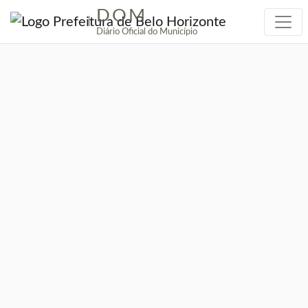
DOM
|
Diário Oficial do Município