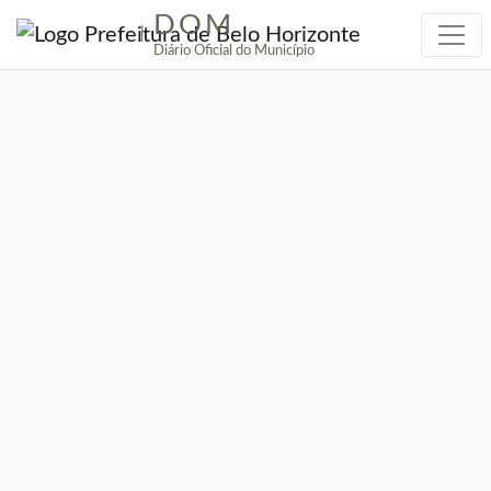
DOM
|
Diário Oficial do Município