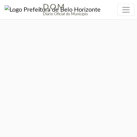
DOM
|
Diário Oficial do Município