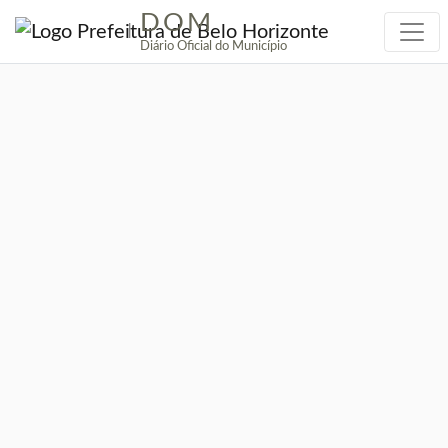
DOM
|
Diário Oficial do Município