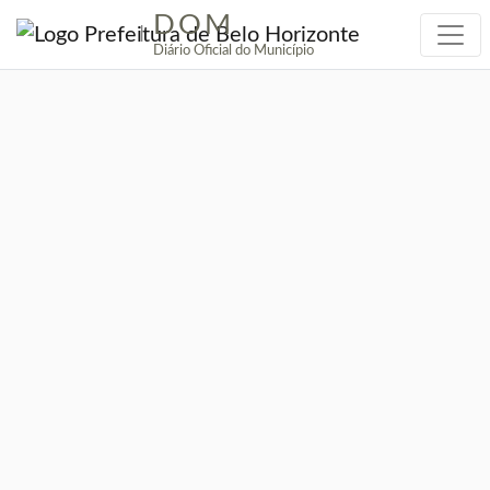
DOM
|
Diário Oficial do Município