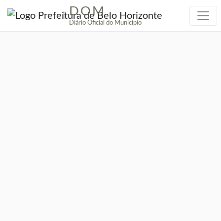
DOM
|
Diário Oficial do Município