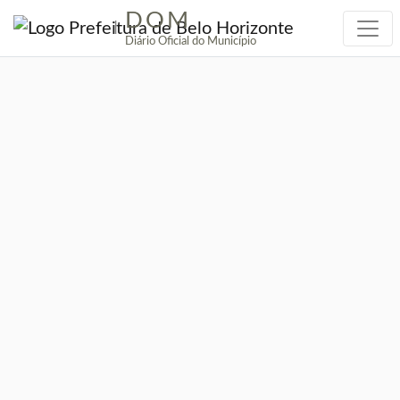
DOM
|
Diário Oficial do Município