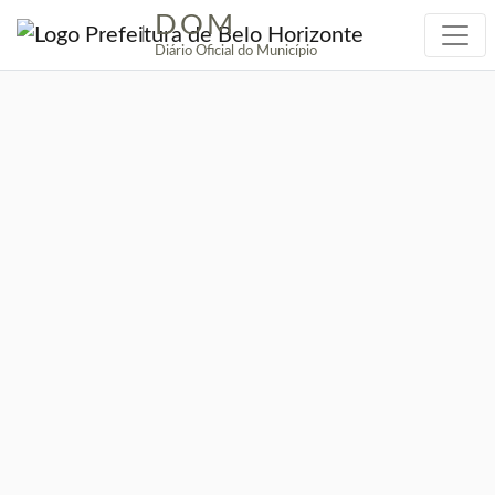
DOM
|
Diário Oficial do Município