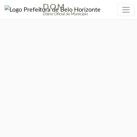
DOM
|
Diário Oficial do Município