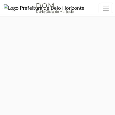
DOM
|
Diário Oficial do Município