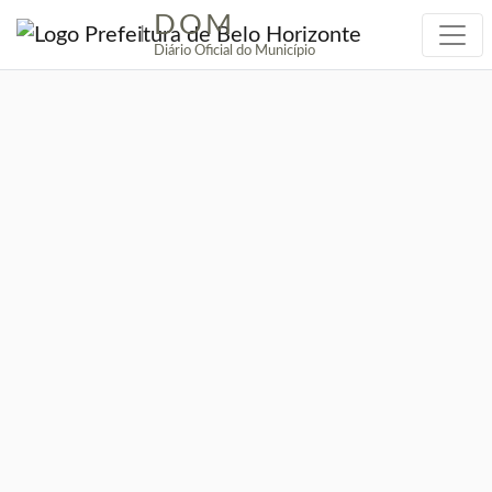
DOM
|
Diário Oficial do Município