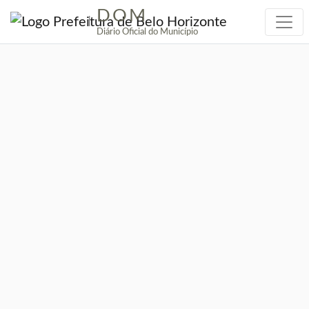
DOM
|
Diário Oficial do Município