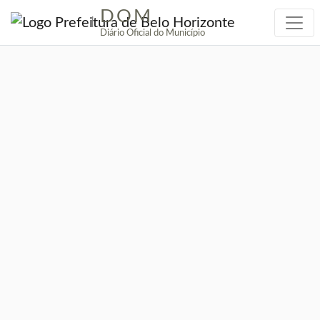
DOM
|
Diário Oficial do Município