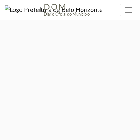
DOM
|
Diário Oficial do Município