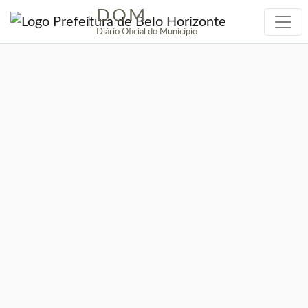
DOM
|
Diário Oficial do Município