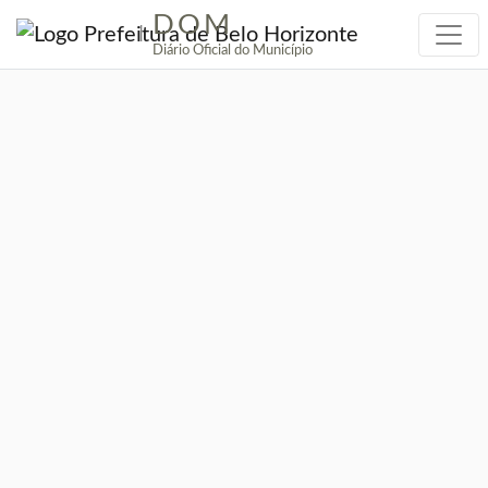
DOM
|
Diário Oficial do Município