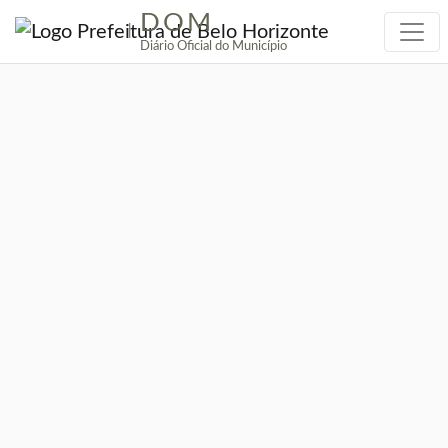
DOM
|
Diário Oficial do Município