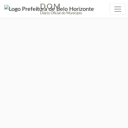
DOM
|
Diário Oficial do Município