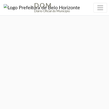
DOM
|
Diário Oficial do Município