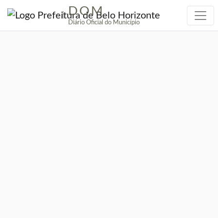
DOM
|
Diário Oficial do Município