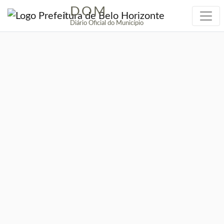
DOM
|
Diário Oficial do Município