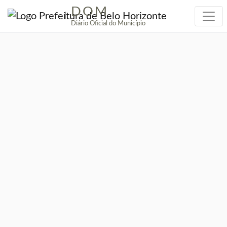
DOM
|
Diário Oficial do Município