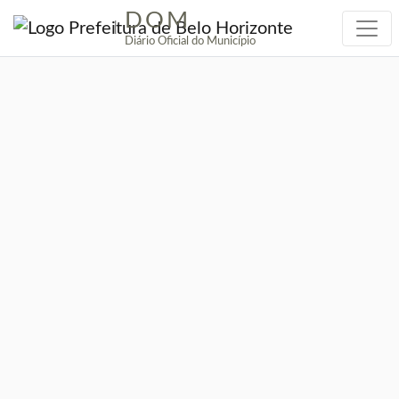
DOM
|
Diário Oficial do Município