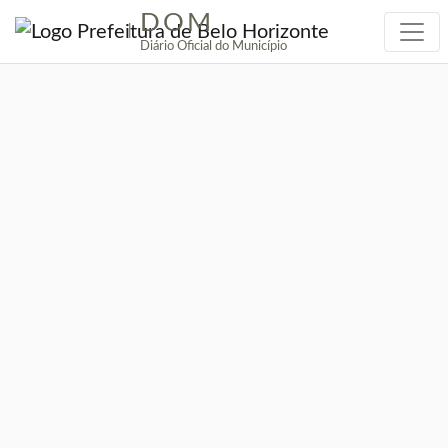
DOM
|
Diário Oficial do Município