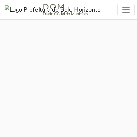
DOM
|
Diário Oficial do Município