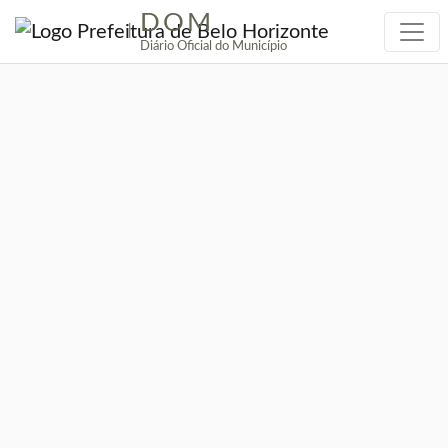
DOM
|
Diário Oficial do Município