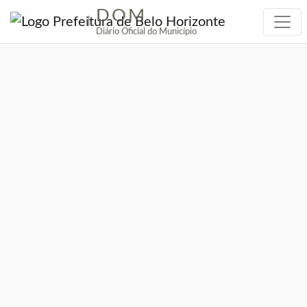
DOM
|
Diário Oficial do Município