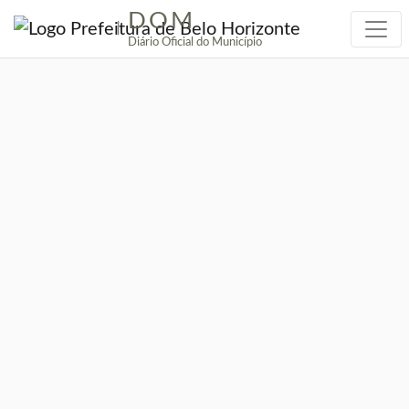
DOM
|
Diário Oficial do Município