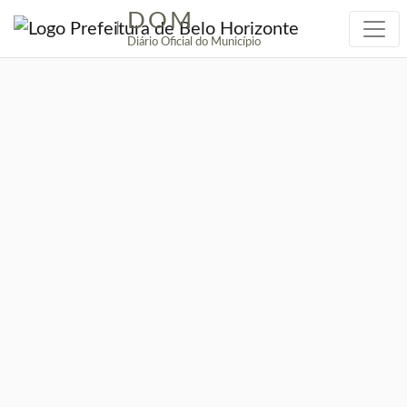
DOM
|
Diário Oficial do Município