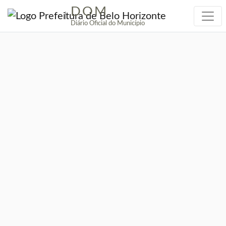
DOM
|
Diário Oficial do Município