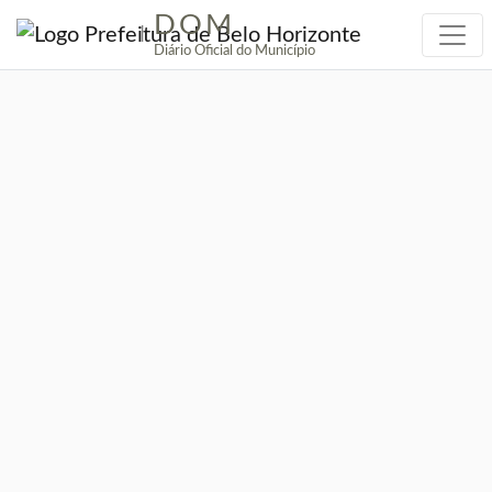
DOM
|
Diário Oficial do Município