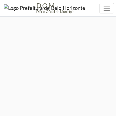
DOM
|
Diário Oficial do Município