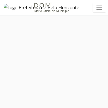
DOM
|
Diário Oficial do Município