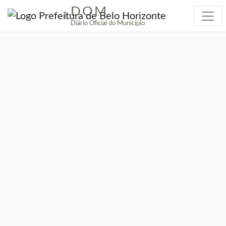
DOM
|
Diário Oficial do Município