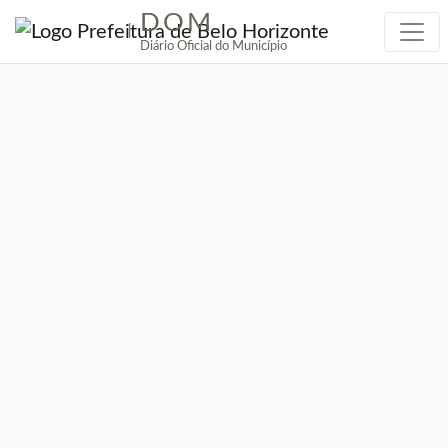
DOM
|
Diário Oficial do Município