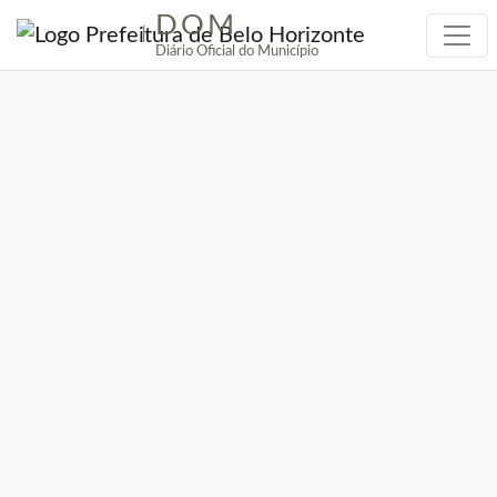
DOM
|
Diário Oficial do Município