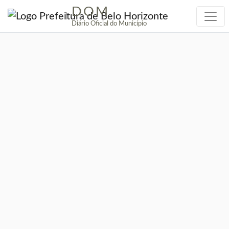
DOM
|
Diário Oficial do Município