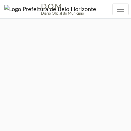
DOM
|
Diário Oficial do Município