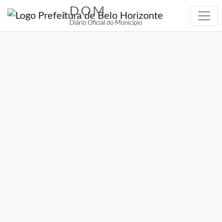
DOM
|
Diário Oficial do Município