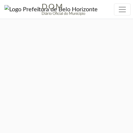
DOM
|
Diário Oficial do Município