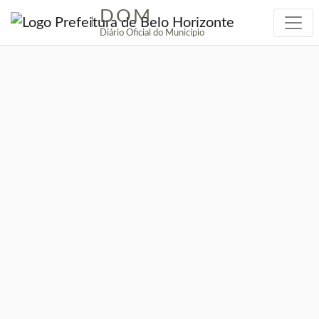
DOM
|
Diário Oficial do Município