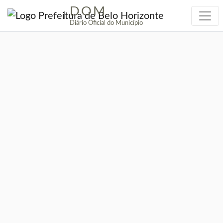
DOM
|
Diário Oficial do Município