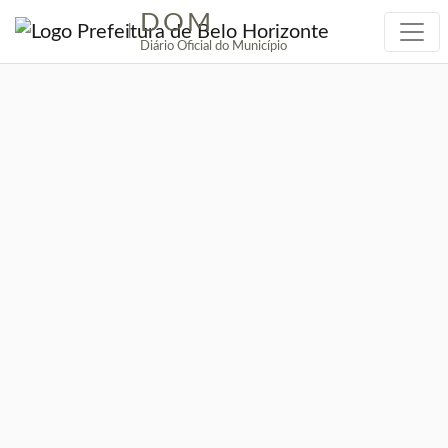
DOM
|
Diário Oficial do Município