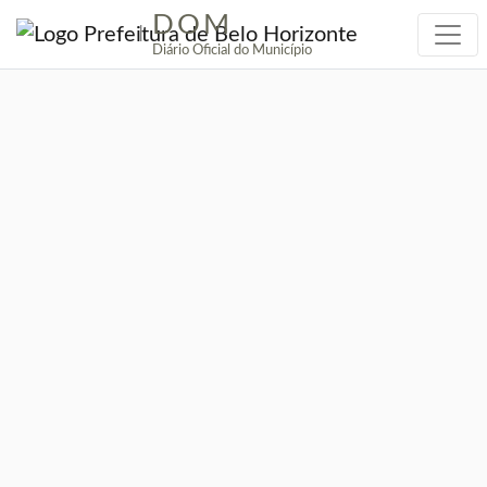
DOM
|
Diário Oficial do Município